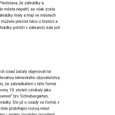
Představa, že zahrádky a
o města nepatří, se však zcela
 zahrádky hrály a hrají ve městech
 můžete přečíst něco o historii a
rádky pohlíží v zahraničí, kde jich
ch osad začaly objevovat na
s převahou německého obyvatelstva
to, že zahrádkaření v této formě
iny 19. století vznikaly jako
rein“ tzv. Schrebergärten,
ádky. Šlo již o osady ve formě, v
chle probíhající rozvoj měst
měny i změny životního prostředí,