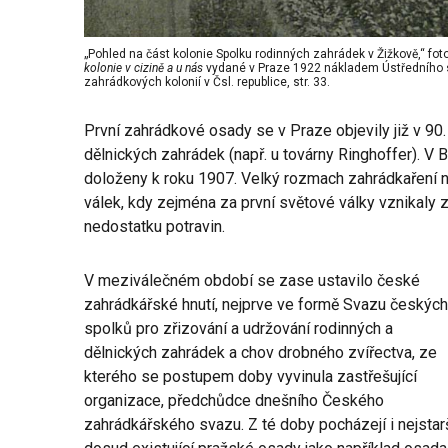
„Pohled na část kolonie Spolku rodinných zahrádek v Žižkově,“ foto
kolonie v cizině a u nás
vydané v Praze 1922 nákladem Ústředního s
zahrádkových kolonií v Čsl. republice, str. 33.
První zahrádkové osady se v Praze objevily již v 90. 
dělnických zahrádek (např. u továrny Ringhoffer). V 
doloženy k roku 1907. Velký rozmach zahrádkaření 
válek, kdy zejména za první světové války vznikaly 
nedostatku potravin.
V meziválečném období se zase ustavilo české
zahrádkářské hnutí, nejprve ve formě Svazu českých
spolků pro zřizování a udržování rodinných a
dělnických zahrádek a chov drobného zvířectva, ze
kterého se postupem doby vyvinula zastřešující
organizace, předchůdce dnešního Českého
zahrádkářského svazu. Z té doby pocházejí i nejstar