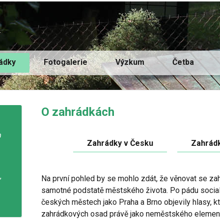
ádky
Fotogalerie
Výzkum
Četba
O zahrádkách
m
Zahrádky v Česku
Zahrádk
,
Na první pohled by se mohlo zdát, že věnovat se zah
samotné podstatě městského života. Po pádu socia
českých městech jako Praha a Brno objevily hlasy, kt
zahrádkových osad právě jako neměstského elementu