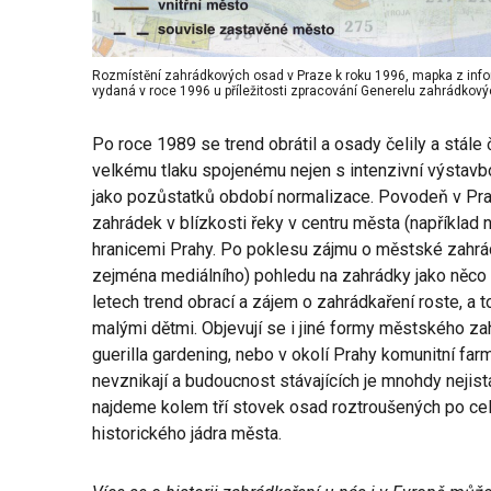
Rozmístění zahrádkových osad v Praze k roku 1996, mapka z infor
vydaná v roce 1996 u příležitosti zpracování Generelu zahrádkov
Po roce 1989 se trend obrátil a osady čelily a stále če
velkému tlaku spojenému nejen s intenzivní výstavb
jako pozůstatků období normalizace. Povodeň v Pr
zahrádek v blízkosti řeky v centru města (například 
hranicemi Prahy. Po poklesu zájmu o městské zahrá
zejména mediálního) pohledu na zahrádky jako něco 
letech trend obrací a zájem o zahrádkaření roste, a 
malými dětmi. Objevují se i jiné formy městského za
guerilla gardening, nebo v okolí Prahy komunitní fa
nevznikají a budoucnost stávajících je mnohdy nejis
najdeme kolem tří stovek osad roztroušených po ce
historického jádra města.