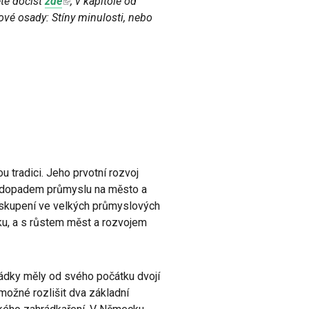
ete dočíst
zde
, v kapitole od
ové osady: Stíny minulosti, nebo
u tradici. Jeho prvotní rozvoj
 dopadem průmyslu na město a
h uskupení ve velkých průmyslových
ku, a s růstem měst a rozvojem
dky měly od svého počátku dvojí
 možné rozlišit dva základní