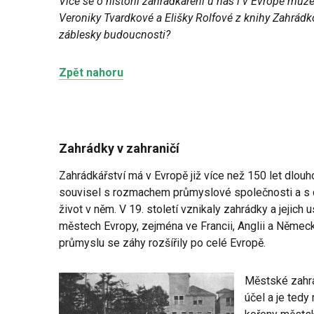
Více se o historii zahrádkaření u nás i v Evropě můž
Veroniky Tvardkové a Elišky Rolfové z knihy Zahrádk
záblesky budoucnosti?
Zpět nahoru
Zahrádky v zahraničí
Zahrádkářství má v Evropě již více než 150 let dlouho
souvisel s rozmachem průmyslové společnosti a s
život v něm. V 19. století vznikaly zahrádky a jejic
městech Evropy, zejména ve Francii, Anglii a Němec
průmyslu se záhy rozšířily po celé Evropě.
Městské zahrá
účel a je tedy