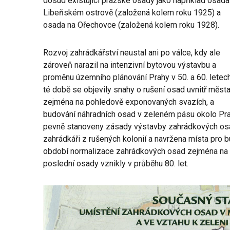
dosud existující pražské osady jako například osada
Libeňském ostrově (založená kolem roku 1925) a
osada na Ořechovce (založená kolem roku 1928).
Rozvoj zahrádkářství neustal ani po válce, kdy ale
zároveň narazil na intenzivní bytovou výstavbu a
proměnu územního plánování Prahy v 50. a 60. letech
té době se objevily snahy o rušení osad uvnitř města
zejména na pohledově exponovaných svazích, a
budování náhradních osad v zeleném pásu okolo Pra
pevně stanoveny zásady výstavby zahrádkových osa
zahrádkáři z rušených kolonií a navržena místa pro 
období normalizace zahrádkových osad zejména na ok
poslední osady vznikly v průběhu 80. let.