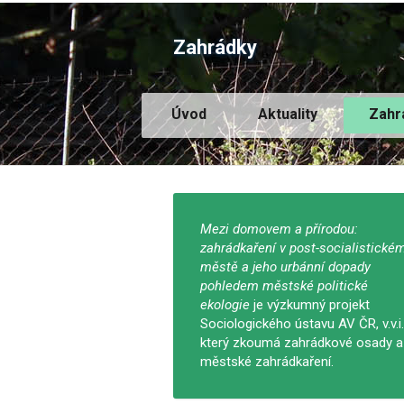
Zahrádky
Úvod
Aktuality
Zahr
Mezi domovem a přírodou:
zahrádkaření v post-socialistické
městě a jeho urbánní dopady
pohledem městské politické
ekologie
je výzkumný projekt
Sociologického ústavu AV ČR, v.v.i.
který zkoumá zahrádkové osady a
městské zahrádkaření.