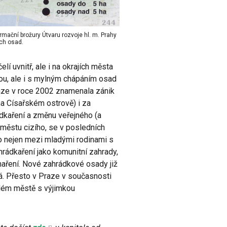
mační brožury Útvaru rozvoje hl. m. Prahy
ých osad.
lí uvnitř, ale i na okrajích města
ou, ale i s mylným chápáním osad
aze v roce 2002 znamenala zánik
na Císařském ostrově) i za
dkaření a změnu veřejného (a
městu cizího, se v posledních
to nejen mezi mladými rodinami s
hrádkaření jako komunitní zahrady,
rmaření. Nové zahrádkové osady již
tá. Přesto v Praze v současnosti
lém městě s výjimkou