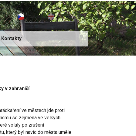
Čeština
English
Kontakty
y v zahraničí
rádkaření ve městech jde proti
lismu se zejména ve velkých
eré volaly po zrušení
, který byl navíc do města uměle