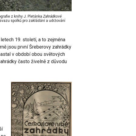
grafie z knihy J. Pletánka
Zahrádkové
vazu spolků pro zakládání a udržování
letech 19. století, a to zejména
Brně jsou první Šreberovy zahrádky
nastal v období obou světových
zahrádky často živelně z důvodu
ší