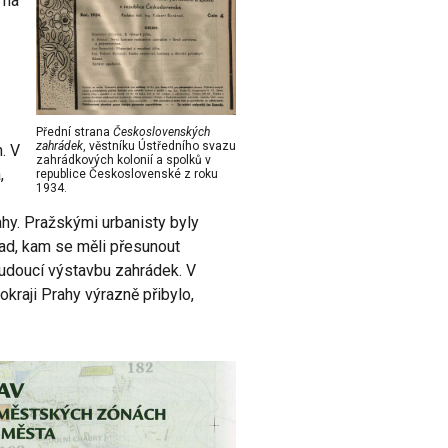
 na
Přední strana
Československých
zahrádek
, věstníku Ústředního svazu
. V
zahrádkových kolonií a spolků v
,
republice Československé z roku
1934.
hy. Pražskými urbanisty byly
d, kam se měli přesunout
budoucí výstavbu zahrádek. V
raji Prahy výrazně přibylo,