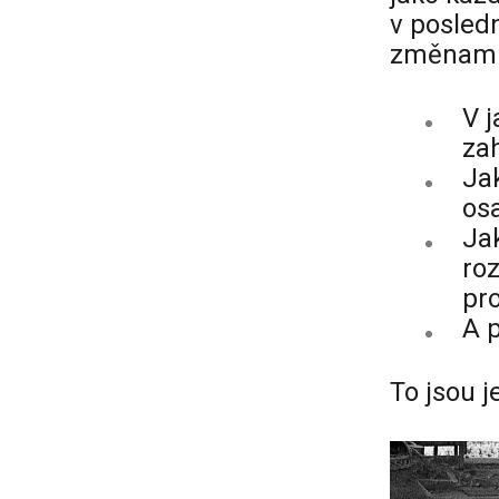
v posled
změnami 
V 
za
Ja
os
Jak
ro
pr
A 
To jsou j