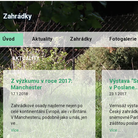
Zahrádky
Úvod
Aktuality
Zahrádky
Fotogalerie
AKTUALITY
Z výzkumu v roce 2017:
Výstava "S
Manchester
v Poslane..
17.1.2018
23.1.2017
Zahrádkové osady najdeme nejen po
Vernisáž výsta
celé kontinentální Evropě, ale i v Británii.
Český zahrádk
V Manchesteru, podobně jako u nás, jen
sněmovně Par
ve...
záštitou poslan
Více ...
Více ...