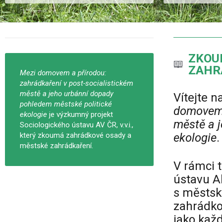
ZKOU
ZAHR
Mezi domovem a přírodou:
zahrádkaření v post-socialistickém
městě a jeho urbánní dopady
Vítejte 
pohledem městské politické
domovem a
ekologie
je výzkumný projekt
městě a 
Sociologického ústavu AV ČR, v.v.i.,
který zkoumá zahrádkové osady a
ekologie
.
městské zahrádkaření.
V rámci 
ústavu A
s městs
zahrádko
jako kaž