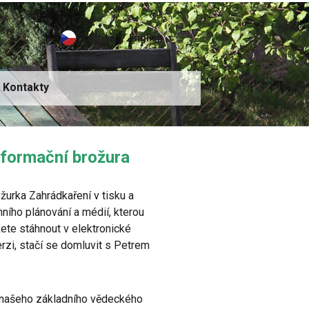
Čeština
English
Kontakty
informační brožura
urka Zahrádkaření v tisku a
ího plánování a médií, kterou
žete stáhnout v elektronické
rzi, stačí se domluvit s Petrem
y našeho základního vědeckého