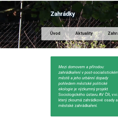
Zahrádky
Úvod
Aktuality
Zahr
Mezi domovem a přírodou:
zahrádkaření v post-socialistické
městě a jeho urbánní dopady
pohledem městské politické
ekologie
je výzkumný projekt
Sociologického ústavu AV ČR, v.v.i.
který zkoumá zahrádkové osady a
městské zahrádkaření.