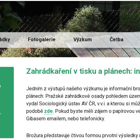
ádky
Fotogalerie
Výzkum
Četba
Zahrádkaření v tisku a plánech: 
m
Jedním z výstupů našeho výzkumu je informační brož
plánech: Pražské zahrádkové osady pohledem územn
vydal Sociologický ústav AV ČR, v.v.i. a kterou si mů
podobě
zde
. Pokud byste měli zájem o papírovou ve
,
Gibasem emailem, nebo telefonicky.
Brožura představuje čtivou formou prvotní výsledk