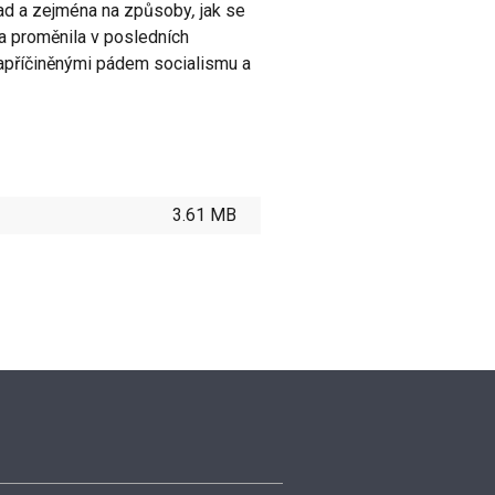
d a zejména na způsoby
,
jak se
a proměnila v posledních
apříčiněnými pádem socialismu a
3.61 MB